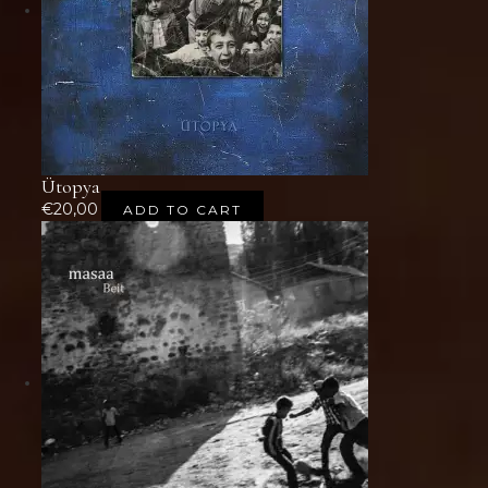
Ütopya
€
20,00
ADD TO CART