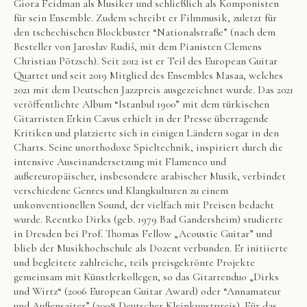
Giora Feidman als Musiker und schließlich als Komponisten
für sein Ensemble. Zudem schreibt er Filmmusik, zuletzt für
den tschechischen Blockbuster “Nationalstraße” (nach dem
Besteller von Jaroslav Rudiš, mit dem Pianisten Clemens
Christian Pötzsch). Seit 2012 ist er Teil des European Guitar
Quartet und seit 2019 Mitglied des Ensembles Masaa, welches
2021 mit dem Deutschen Jazzpreis ausgezeichnet wurde. Das 2021
veröffentlichte Album “Istanbul 1900” mit dem türkischen
Gitarristen Erkin Cavus erhielt in der Presse überragende
Kritiken und platzierte sich in einigen Ländern sogar in den
Charts. Seine unorthodoxe Spieltechnik, inspiriert durch die
intensive Auseinandersetzung mit Flamenco und
außereuropäischer, insbesondere arabischer Musik, verbindet
verschiedene Genres und Klangkulturen zu einem
unkonventionellen Sound, der vielfach mit Preisen bedacht
wurde. Reentko Dirks (geb. 1979 Bad Gandersheim) studierte
in Dresden bei Prof. Thomas Fellow „Acoustic Guitar” und
blieb der Musikhochschule als Dozent verbunden. Er initiierte
und begleitete zahlreiche, teils preisgekrönte Projekte
gemeinsam mit Künstlerkollegen, so das Gitarrenduo „Dirks
und Wirtz“ (2006 European Guitar Award) oder “Annamateur
und Außensaiter” (2008 Deutscher Kleinkunstpreis). Für das