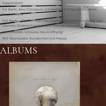
Kappenstein)
9.9. Berlin, Kino Colosseum, Das Betreute Singen (mit Demian
Kappenstein)
13.9. Berlin – “Als Tom Waits bei Chuck Berry auf dem Sofa lag” (mit
Clemens Christian Poetzsch und Thomas Rühmann)
18.9. Dresden, Scheune, Neu-Eröffnung!
19.9. Neumünster, Kunstlecken (mit Masaa)
26.9. Köln, Stadtgarten ( mit Masaa)
ALBUMS
Oktober
2./3. 10. Oderaue, Theater am Rand – “Als Tom Waits bei Chuck
Berry auf dem Sofa lag” (mit Clemens Christian Poetzsch und
Thomas Rühmann)
4.10. Oderaue, Theater am Rand – “Jung und Young” (mit Thomas
Rühmann)
6.10. Dresden, Scheune, Das Betreute Singen (mit Demian
Kappenstein)
10.10. Uppsala (SWE) Guitar Festival (mit European Guitar Quartet)