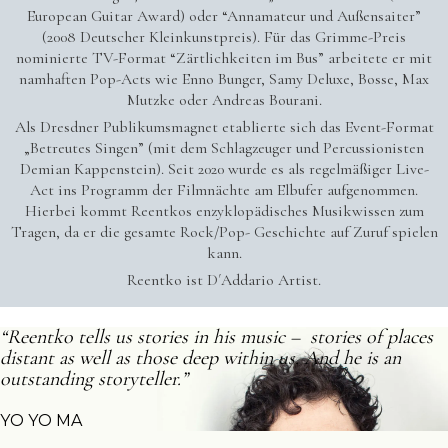
European Guitar Award) oder “Annamateur und Außensaiter”
(2008 Deutscher Kleinkunstpreis). Für das Grimme-Preis
nominierte TV-Format “Zärtlichkeiten im Bus” arbeitete er mit
namhaften Pop-Acts wie Enno Bunger, Samy Deluxe, Bosse, Max
Mutzke oder Andreas Bourani.
Als Dresdner Publikumsmagnet etablierte sich das Event-Format
„Betreutes Singen” (mit dem Schlagzeuger und Percussionisten
Demian Kappenstein). Seit 2020 wurde es als regelmäßiger Live-
Act ins Programm der Filmnächte am Elbufer aufgenommen.
Hierbei kommt Reentkos enzyklopädisches Musikwissen zum
Tragen, da er die gesamte Rock/Pop- Geschichte auf Zuruf spielen
kann.
Reentko ist D´Addario Artist.
“Reentko tells us stories in his music –
stories of places
distant as well as those deep within us.
And he is an
outstanding storyteller.”
YO YO MA