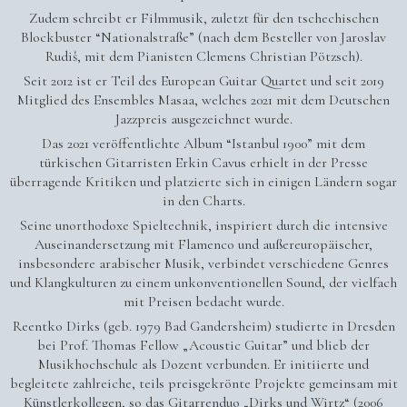
Zudem schreibt er Filmmusik, zuletzt für den tschechischen
Blockbuster “Nationalstraße” (nach dem Besteller von Jaroslav
Rudiš, mit dem Pianisten Clemens Christian Pötzsch).
Seit 2012 ist er Teil des European Guitar Quartet und seit 2019
Mitglied des Ensembles Masaa, welches 2021 mit dem Deutschen
Jazzpreis ausgezeichnet wurde.
Das 2021 veröffentlichte Album “Istanbul 1900” mit dem
türkischen Gitarristen Erkin Cavus erhielt in der Presse
überragende Kritiken und platzierte sich in einigen Ländern sogar
in den Charts.
Seine unorthodoxe Spieltechnik, inspiriert durch die intensive
Auseinandersetzung mit Flamenco und außereuropäischer,
insbesondere arabischer Musik, verbindet verschiedene Genres
und Klangkulturen zu einem unkonventionellen Sound, der vielfach
mit Preisen bedacht wurde.
Reentko Dirks (geb. 1979 Bad Gandersheim) studierte in Dresden
bei Prof. Thomas Fellow „Acoustic Guitar” und blieb der
Musikhochschule als Dozent verbunden. Er initiierte und
begleitete zahlreiche, teils preisgekrönte Projekte gemeinsam mit
Künstlerkollegen, so das Gitarrenduo „Dirks und Wirtz“ (2006