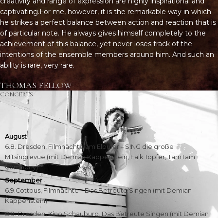
creativity and range of expression are highly inspirational and
captivating.For me, however, it is the remarkable way in which
he strikes a perfect balance between action and reaction that is
of particular note. He always gives himself completely to the
achievement of this balance, yet never loses track of the
intentions of the ensemble members around him. And such an
ability is rare, very rare.
THOMAS FELLOW
CONCERTS
August
6.8. Dresden, Filmnächte am Elbufer – S!NG die große
Mitsingrevue (mit Demian Kappenstein, Falk Töpfer, TamTam
Combony)
September
6.9.Cottbus, Filmnächte – Das Betreute Singen (mit Demian
Kappenstein)
8.9. Dresden, Kino Schauburg, Das Betreute Singen (mit Demian