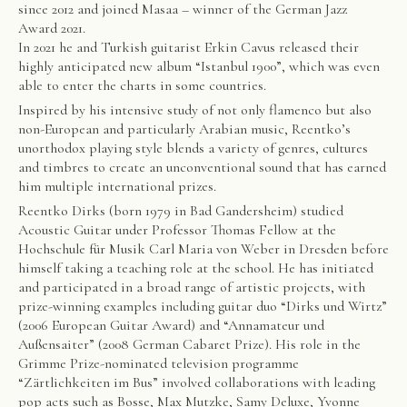
since 2012 and joined Masaa – winner of the German Jazz
Award 2021.
In 2021 he and Turkish guitarist Erkin Cavus released their
highly anticipated new album “Istanbul 1900”, which was even
able to enter the charts in some countries.
Inspired by his intensive study of not only flamenco but also
non-European and particularly Arabian music, Reentko’s
unorthodox playing style blends a variety of genres, cultures
and timbres to create an unconventional sound that has earned
him multiple international prizes.
Reentko Dirks (born 1979 in Bad Gandersheim) studied
Acoustic Guitar under Professor Thomas Fellow at the
Hochschule für Musik Carl Maria von Weber in Dresden before
himself taking a teaching role at the school. He has initiated
and participated in a broad range of artistic projects, with
prize-winning examples including guitar duo “Dirks und Wirtz”
(2006 European Guitar Award) and “Annamateur und
Außensaiter” (2008 German Cabaret Prize). His role in the
Grimme Prize-nominated television programme
“Zärtlichkeiten im Bus” involved collaborations with leading
pop acts such as Bosse, Max Mutzke, Samy Deluxe, Yvonne