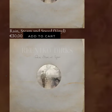
20.10. Tychy (POL) Guitar Festival (mit European Guitar Quartet)
21.10. Berlin, Kino Colosseum, Das Betreute Singen (mit Demian
Kappenstein)
Rain, Steam and Speed (Vinyl)
€
30,00
ADD TO CART