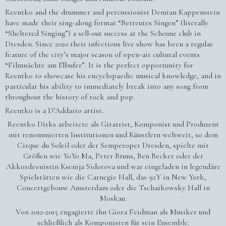
Reentko and the drummer and percussionist Demian Kappenstein
have made their sing-along format “Betreutes Singen” (literally
“Sheltered Singing”) a sell-out success at the Scheune club in
Dresden. Since 2020 their infectious live show has been a regular
feature of the city’s major season of open-air cultural events
“Filmnächte am Elbufer”. It is the perfect opportunity for
Reentko to showcase his encyclopaedic musical knowledge, and in
particular his ability to immediately break into any song from
throughout the history of rock and pop.
Reentko is a D’Addario artist.
Reentko Dirks arbeitete als Gitarrist, Komponist und Produzent
mit renommierten Institutionen und Künstlern weltweit, so dem
Cirque du Soleil oder der Semperoper Dresden, spielte mit
Größen wie YoYo Ma, Peter Bruns, Ben Becker oder der
Akkordeonistin Ksenija Sidorova und war eingeladen in legendäre
Spielstätten wie die Carnegie Hall, das 92Y in New York,
Concertgebouw Amsterdam oder die Tschaikowsky Hall in
Moskau.
Von 2012-2015 engagierte ihn Giora Feidman als Musiker und
schließlich als Komponisten für sein Ensemble.