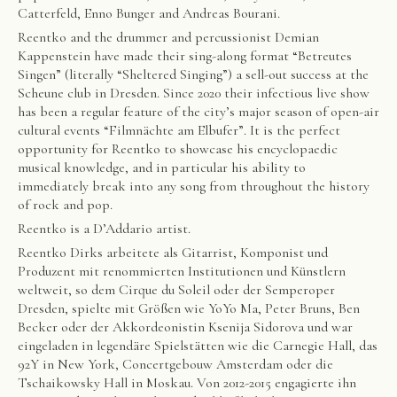
Catterfeld, Enno Bunger and Andreas Bourani.
Reentko and the drummer and percussionist Demian
Kappenstein have made their sing-along format “Betreutes
Singen” (literally “Sheltered Singing”) a sell-out success at the
Scheune club in Dresden. Since 2020 their infectious live show
has been a regular feature of the city’s major season of open-air
cultural events “Filmnächte am Elbufer”. It is the perfect
opportunity for Reentko to showcase his encyclopaedic
musical knowledge, and in particular his ability to
immediately break into any song from throughout the history
of rock and pop.
Reentko is a D’Addario artist.
Reentko Dirks arbeitete als Gitarrist, Komponist und
Produzent mit renommierten Institutionen und Künstlern
weltweit, so dem Cirque du Soleil oder der Semperoper
Dresden, spielte mit Größen wie YoYo Ma, Peter Bruns, Ben
Becker oder der Akkordeonistin Ksenija Sidorova und war
eingeladen in legendäre Spielstätten wie die Carnegie Hall, das
92Y in New York, Concertgebouw Amsterdam oder die
Tschaikowsky Hall in Moskau. Von 2012-2015 engagierte ihn