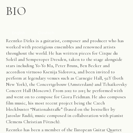
BIO
English
Deutsch
Reentko Dirks is a guitarist, composer and producer who has
worked with prestigious ensembles and renowned artists
throughout the world. He has written pieces for Cirque du
Soleil and Semperoper Dresden, taken to the stage alongside
stars including Yo-Yo Ma, Peter Bruns, Ben Becker and
accordion virtuoso Ksenija Sidorova, and been invited to
perform at legendary venues such as Carnegie Hall, 92Y (both
New York), the Concertgebouw (Amsterdam) and Tchaikovsky
Concert Hall (Moscow). From 2012 to 2015 he performed with
and went on to compose for Giora Feidman. He also composes
film music, his most recent project being the Czech
blockbuster “Nationalstraße” (based on the bestseller by
Jaroslav Rudiš; music composed in collaboration with pianist
Clemens Christian Pötzsch).
Reentko has been a member of the European Guitar Quartet