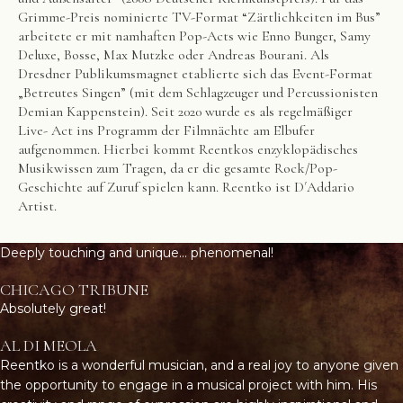
Grimme-Preis nominierte TV-Format “Zärtlichkeiten im Bus”
arbeitete er mit namhaften Pop-Acts wie Enno Bunger, Samy
Deluxe, Bosse, Max Mutzke oder Andreas Bourani. Als
Dresdner Publikumsmagnet etablierte sich das Event-Format
„Betreutes Singen” (mit dem Schlagzeuger und Percussionisten
Demian Kappenstein). Seit 2020 wurde es als regelmäßiger
Live- Act ins Programm der Filmnächte am Elbufer
aufgenommen. Hierbei kommt Reentkos enzyklopädisches
Musikwissen zum Tragen, da er die gesamte Rock/Pop-
Geschichte auf Zuruf spielen kann. Reentko ist D´Addario
Artist.
Deeply touching and unique… phenomenal!
CHICAGO TRIBUNE
Absolutely great!
AL DI MEOLA
Reentko is a wonderful musician, and a real joy to anyone given
the opportunity to engage in a musical project with him. His