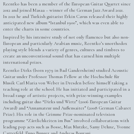
Reentko has been a member of the European Guitar Quartet since
2012 and joined Masaa – winner of the German Jazz Award 2021.
In 2021 he and Turkish guitarist Erkin Cavus released their highly
anticipated new album “Istanbul 1900”, which was even able to
enter the charts in some countries.
Inspired by his intensive study of not only flamenco but also non-
European and particularly Arabian music, Reentko’s unorthodox
playing style blends a variety of genres, cultures and timbres to
create an unconventional sound that has earned him multiple
international prizes.
Reentko Dirks (born 1979 in Bad Gandersheim) studied Acoustic
Guitar under Professor Thomas Fellow at the Hochschule für
Musik Carl Maria von Weber in Dresden before himself taking a
teaching role at the school. He has initiated and participated in a
broad range of artistic projects, with prize-winning examples
including guitar duo “Dirks und Wirtz” (2006 European Guitar
Award) and “Annamateur und Außensaiter” (2008 German Cabaret
Prize). His role in the Grimme Prize-nominated television
programme “Zärtlichkeiten im Bus” involved collaborations with
leading pop acts such as Bosse, Max Mutzke, Samy Deluxe, Yvonne
Catterfeld, Enno Bunger and Andreas Bourani.