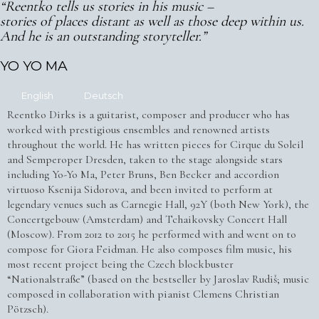
“Reentko tells us stories in his music –
stories of places distant as well as those deep within us.
And he is an outstanding storyteller.”
YO YO MA
English
Deutsch
Reentko Dirks is a guitarist, composer and producer who has
worked with prestigious ensembles and renowned artists
throughout the world. He has written pieces for Cirque du Soleil
and Semperoper Dresden, taken to the stage alongside stars
including Yo-Yo Ma, Peter Bruns, Ben Becker and accordion
virtuoso Ksenija Sidorova, and been invited to perform at
legendary venues such as Carnegie Hall, 92Y (both New York), the
Concertgebouw (Amsterdam) and Tchaikovsky Concert Hall
(Moscow). From 2012 to 2015 he performed with and went on to
compose for Giora Feidman. He also composes film music, his
most recent project being the Czech blockbuster
“Nationalstraße” (based on the bestseller by Jaroslav Rudiš; music
composed in collaboration with pianist Clemens Christian
Pötzsch).